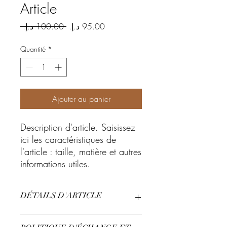
Article
Prix
Prix
 ‏100.00 د.إ.‏ 
original
promotionnel
Quantité
*
Ajouter au panier
Description d'article. Saisissez 
ici les caractéristiques de 
l'article : taille, matière et autres 
informations utiles.
DÉTAILS D'ARTICLE
Détails d'article. Saisissez ici les